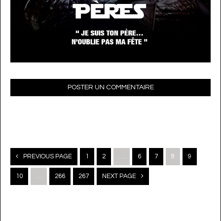
POSTER UN COMMENTAIRE
Posts
PREVIOUS PAGE
1
2
…
6
7
8
9
navigation
10
…
266
267
NEXT PAGE