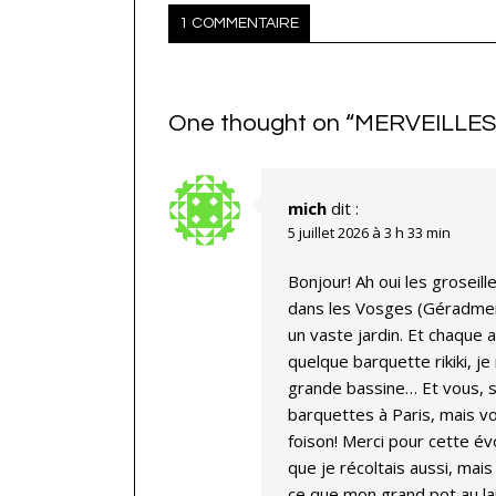
1 COMMENTAIRE
One thought on “
MERVEILLES
mich
dit :
5 juillet 2026 à 3 h 33 min
Bonjour! Ah oui les groseill
dans les Vosges (Géradmer
un vaste jardin. Et chaque a
quelque barquette rikiki, j
grande bassine… Et vous, s
barquettes à Paris, mais vo
foison! Merci pour cette év
que je récoltais aussi, mai
ce que mon grand pot au lai