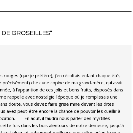
 DE GROSEILLES
”
es rouges (que je préfère), j’en récoltais enfant chaque été,
 précisément) chez une copine de ma grand-mère, qui avait
nnée, à l’apparition de ces jolis et bons fruits, disposés dans
e me rappelle avec nostalgie l’époque où je remplissais une
ans doute, vous devez faire grise mine devant les dites
us avez peut-être encore la chance de pouvoir les cueillir à
ocation. —– En août, il faudra nous parler des myrtilles —
s cette fois dans les bois alentours de notre demeure, jusqu’à
t soit plein, et autrement meilleure que celles qu’on trouve