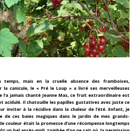
 à temps, mais en la cruelle absence des framboises,
la canicule, le « Pré le Loup » a livré ses merveilleuses
e l’a jamais chanté Jeanne Mas, ce fruit extraordinaire est
 acidulé. Il chatouille les papilles gustatives avec juste ce
r inviter à la récidive dans la chaleur de l’été. Enfant, je
ce de ces baies magiques dans le jardin de mes grands-
 de couleur était la promesse d’une récompense longtemps
tôt un bel après-midi, tombée d’on ne sait où, la permission