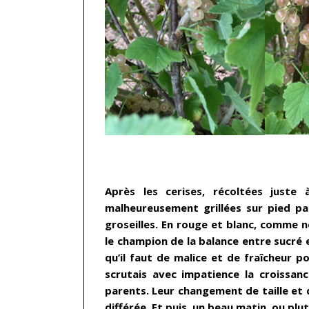
…
Après les cerises, récoltées juste
malheureusement grillées sur pied par 
groseilles. En rouge et blanc, comme n
le champion de la balance entre sucré et
qu’il faut de malice et de fraîcheur pou
scrutais avec impatience la croissan
parents. Leur changement de taille et
différée. Et puis, un beau matin, ou plu