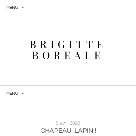
MENU
BRIGITTE
BOREALE
MENU
SKIP
TO
CONTENT
5 avril 2026
CHAPEAU, LAPIN !