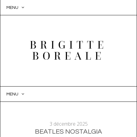
MENU
BRIGITTE
BOREALE
MENU
SKIP
TO
CONTENT
3 décembre 2025
BEATLES NOSTALGIA