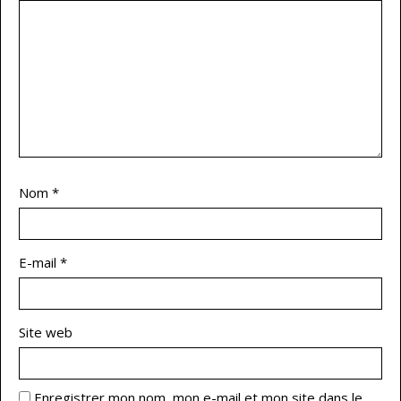
Nom
*
E-mail
*
Site web
Enregistrer mon nom, mon e-mail et mon site dans le