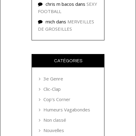
chris m bacos
dans
SEXY
FOOTBALL
mich
dans
MERVEILLES
DE GROSEILLES
CATÉGORIES
3e Genre
Clic-Clap
Cop's Corner
Humeurs Vagabondes
Non classé
Nouvelles