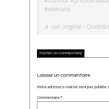
#humour
#presidentiald
#etatsunis
♬ son original – Quotidi
POSTER UN COMMENTAIRE
Laisser un commentaire
Votre adresse e-mail ne sera pas publiée.
Commentaire
*