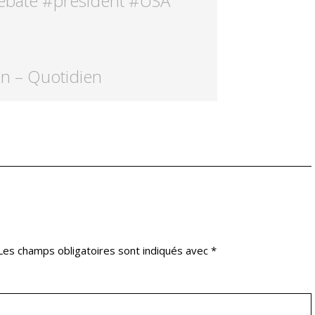
ebate
#president
#USA
en – Quotidien
Les champs obligatoires sont indiqués avec
*