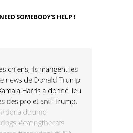
 NEED SOMEBODY’S HELP !
s chiens, ils mangent les
fake news de Donald Trump
Kamala Harris a donné lieu
s des pro et anti-Trump.
#donaldtrump
edogs
#eatingthecats