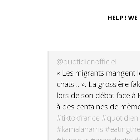
HELP ! WE
…
@quotidienofficiel
« Les migrants mangent le
chats… ». La grossière 
lors de son débat face à 
à des centaines de mème
#tiktokfrance
#quotidien
#kamalaharris
#eatingth