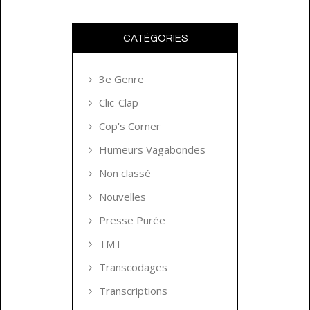
CATÉGORIES
3e Genre
Clic-Clap
Cop's Corner
Humeurs Vagabondes
Non classé
Nouvelles
Presse Purée
TMT
Transcodages
Transcriptions