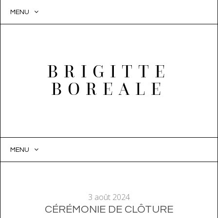
MENU
BRIGITTE
BOREALE
MENU
SKIP
TO
CONTENT
3 août 2024
CÉRÉMONIE DE CLÔTURE