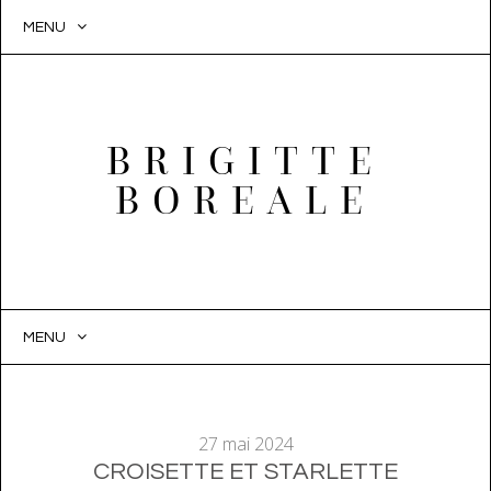
MENU
BRIGITTE
BOREALE
MENU
SKIP
TO
CONTENT
27 mai 2024
CROISETTE ET STARLETTE