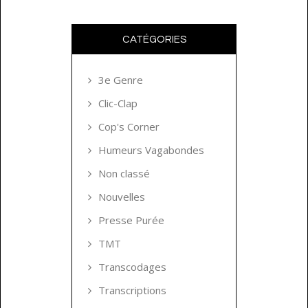
CATÉGORIES
3e Genre
Clic-Clap
Cop's Corner
Humeurs Vagabondes
Non classé
Nouvelles
Presse Purée
TMT
Transcodages
Transcriptions