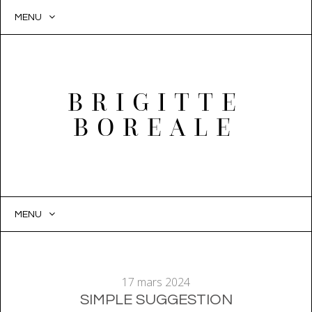
MENU
BRIGITTE
BOREALE
MENU
SKIP
TO
CONTENT
17 mars 2024
SIMPLE SUGGESTION