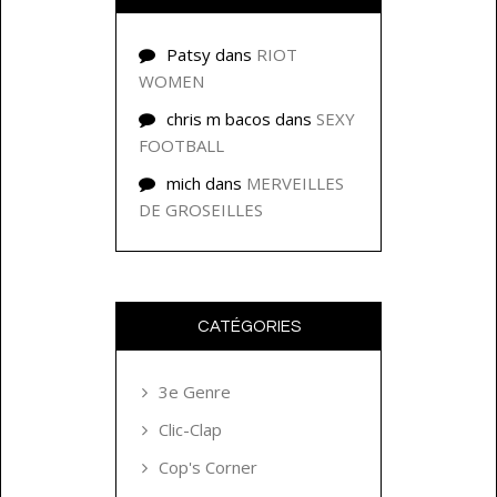
Patsy
dans
RIOT
WOMEN
chris m bacos
dans
SEXY
FOOTBALL
mich
dans
MERVEILLES
DE GROSEILLES
CATÉGORIES
3e Genre
Clic-Clap
Cop's Corner