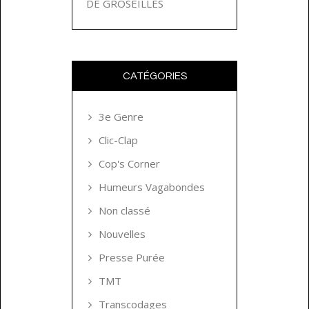
DE GROSEILLES
CATÉGORIES
3e Genre
Clic-Clap
Cop's Corner
Humeurs Vagabondes
Non classé
Nouvelles
Presse Purée
TMT
Transcodages