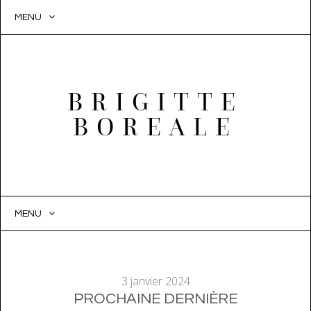
MENU
BRIGITTE
BOREALE
MENU
SKIP
TO
CONTENT
3 janvier 2024
PROCHAINE DERNIÈRE