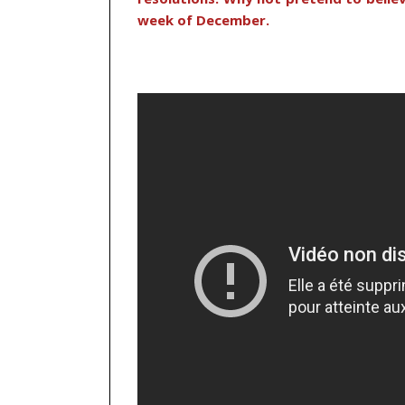
week of December.
…