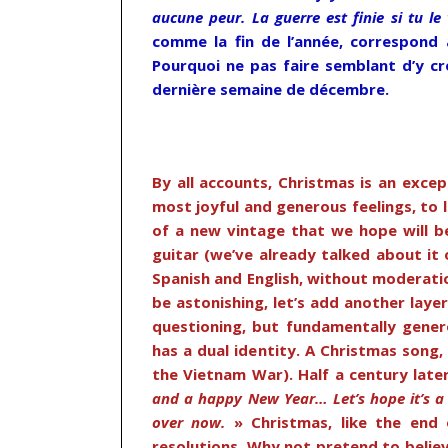
aucune peur. La guerre est finie si tu l
comme la fin de l’année, correspond 
Pourquoi ne pas faire semblant d’y cro
dernière semaine de décembre.
…
By all accounts, Christmas is an excep
most joyful and generous feelings, to 
of a new vintage that we hope will b
guitar (we’ve already talked about it 
Spanish and English, without moderatio
be astonishing, let’s add another la
questioning, but fundamentally generou
has a dual identity. A Christmas song, 
the Vietnam War). Half a century later
and a happy New Year… Let’s hope it’s a 
over now.
» Christmas, like the end 
resolutions. Why not pretend to believe 