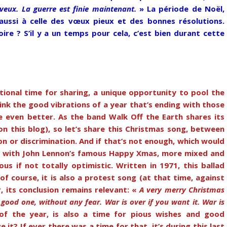
e veux. La guerre est finie maintenant.
» La période de Noël,
aussi à celle des vœux pieux et des bonnes résolutions.
ire ? S’il y a un temps pour cela, c’est bien durant cette
tional time for sharing, a unique opportunity to pool the
link the good vibrations of a year that’s ending with those
e even better. As the band Walk Off the Earth shares its
on this blog), so let’s share this Christmas song, between
n or discrimination. And if that’s not enough, which would
yer with John Lennon’s famous Happy Xmas, more mixed and
s if not totally optimistic. Written in 1971, this ballad
of course, it is also a protest song (at that time, against
, its conclusion remains relevant: «
A very merry Christmas
good one, without any fear. War is over if you want it. War is
of the year, is also a time for pious wishes and good
it? If ever there was a time for that, it’s during this last