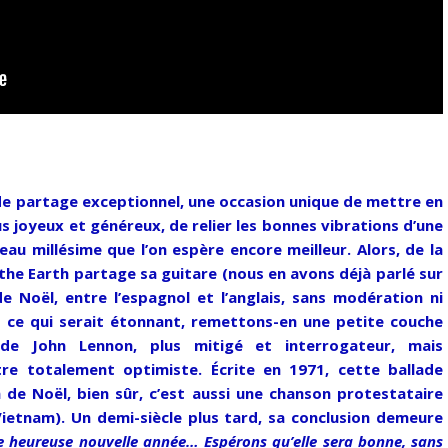
de partage exceptionnel, une occasion unique de mettre en
 joyeux et généreux, de relier les bonnes vibrations d’une
eau millésime que l’on espère encore meilleur. Alors, de la
he Earth partage sa guitare (nous en avons déjà parlé sur
 Noël, entre l’espagnol et l’anglais, sans modération ni
as, ce qui serait étonnant, remettons-en une petite couche
de John Lennon, plus mitigé et interrogateur, mais
re totalement optimiste. Écrite en 1971, cette ballade
de Noël, bien sûr, c’est aussi une chanson protestataire
Vietnam). Un demi-siècle plus tard, sa conclusion demeure
e heureuse nouvelle année… Espérons qu’elle sera bonne, sans