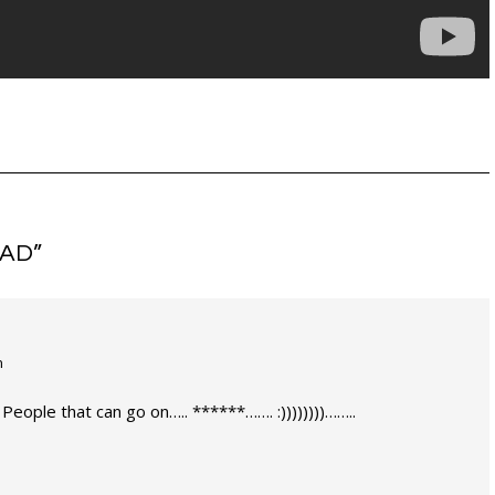
DAD
”
n
People that can go on….. ******……. :))))))))……..