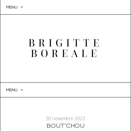
MENU
BRIGITTE
BOREALE
MENU
SKIP
TO
CONTENT
30 novembre 2023
BOUT’CHOU