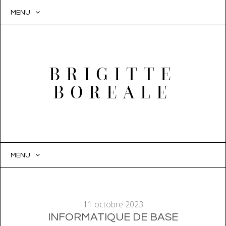
MENU
BRIGITTE
BOREALE
MENU
SKIP
TO
CONTENT
11 octobre 2023
INFORMATIQUE DE BASE