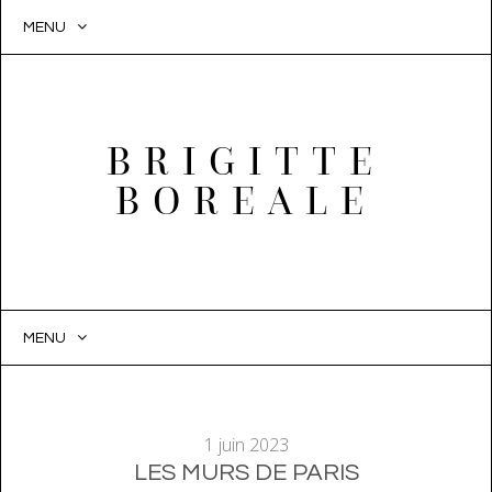
MENU
BRIGITTE
BOREALE
MENU
SKIP
TO
CONTENT
1 juin 2023
LES MURS DE PARIS