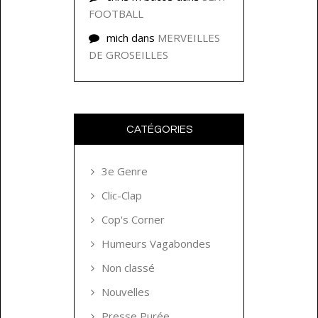
FOOTBALL
mich
dans
MERVEILLES
DE GROSEILLES
CATÉGORIES
3e Genre
Clic-Clap
Cop's Corner
Humeurs Vagabondes
Non classé
Nouvelles
Presse Purée