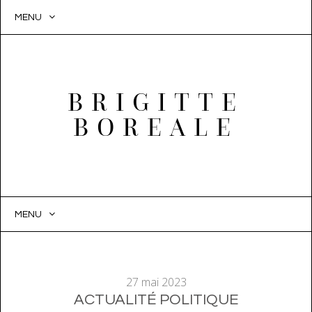
MENU
BRIGITTE
BOREALE
MENU
SKIP
TO
CONTENT
27 mai 2023
ACTUALITÉ POLITIQUE