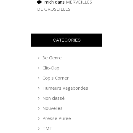
mich
dans
MERVEILLES
DE GROSEILLES
CATÉGORIES
3e Genre
Clic-Clap
Cop's Corner
Humeurs Vagabondes
Non classé
Nouvelles
Presse Purée
TMT