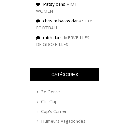
Patsy
dans
RIOT
WOMEN
chris m bacos
dans
SEXY
FOOTBALL
mich
dans
MERVEILLES
DE GROSEILLES
CATÉGORIES
3e Genre
Clic-Clap
Cop's Corner
Humeurs Vagabondes