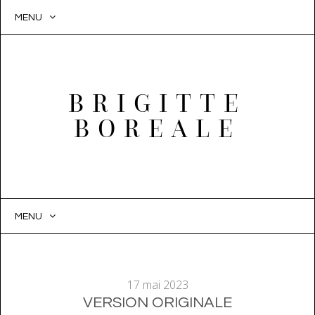
MENU
BRIGITTE
BOREALE
MENU
SKIP
TO
CONTENT
17 mai 2023
VERSION ORIGINALE