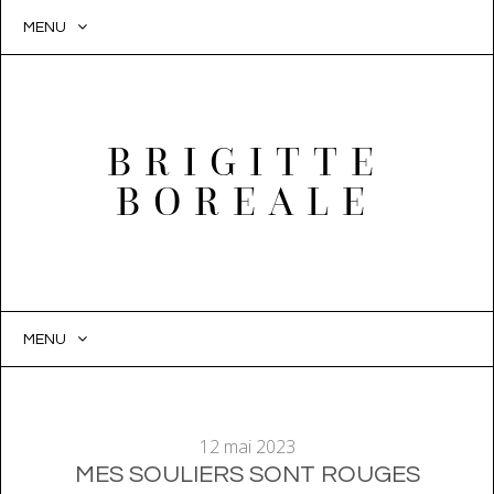
MENU
BRIGITTE
BOREALE
MENU
SKIP
TO
CONTENT
12 mai 2023
MES SOULIERS SONT ROUGES