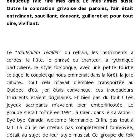
beaucoup fait rire mes amis. Et mes amies aussi.
Outre la coloration grivoise des paroles, l’air était
entraînant, sautillant, dansant, guilleret et pour tout
dire, vivifiant.
…
Le “
Taditedilim Tedilam
” du refrain, les instruments à
cordes, la flûte, le phrasé du chanteur, la rythmique
particulière, le style folklorique, avec une petite touche
celtique, le couplet qui nous emmenait dans la forêt, la jolie
cahute… tout cela m’avait d’emblée transportée au
Québec, d’où, j’en étais convaincue, ces troubadours
truculents étaient originaires. Et bien pas du tout ! Les
joyeux sacripants m’avaient bien emberlificotée. Le
groupe s’était formé en 1991, à Caen, dans le Calvados !
Bye bye Canada, welcome Normandie. Enfin, pas tout à
fait. Là où je ne m’étais pas complétement fourvoyée,
c’était au sujet de leur style musical. Ce groupe de folk