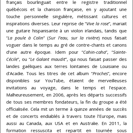
français bourlinguait entre le registre traditionnel
québécois et la chanson française, en y ajoutant une
touche personnelle singulière, métissant cultures et
inspirations diverses. Leur reprise de “
Vive la rose
”, mariait
une guitare hispanisante à un violon irlandais, tandis que
“
La poule à Colin
” (
Sur l’eau, sur la rivière
) nous faisait
voguer dans le temps au gré de contre-chants et canons
d’une autre époque. Idem pour “
Cahin-caha
”, “
Sainte-
Cécile
”, ou “
Le Galant maudit
”, qui nous faisait passer des
landes gaéliques aux terres lointaines de Louisiane ou
d’Acadie. Tous les titres de cet album “
Proches
”, encore
disponibles sur YouTube, étaient de merveilleuses
invitations au voyage, dans le temps et l’espace.
Malheureusement, en 2006, après les départs successifs
de tous ses membres fondateurs, la fin du groupe a été
officialisée. Cela mit un terme à quinze années de succès
et de concerts endiablés à travers toute l’Europe, mais
aussi au Canada, aux USA et en Australie. En 2011, la
formation ressuscita et repartit en tournée sous