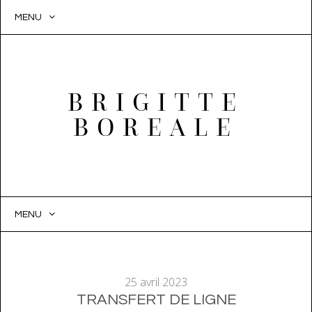
MENU
BRIGITTE
BOREALE
MENU
SKIP
TO
CONTENT
25 avril 2023
TRANSFERT DE LIGNE