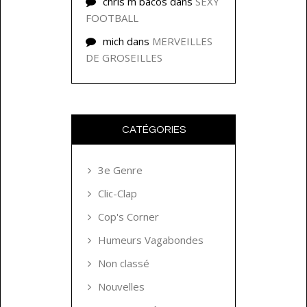
chris m bacos
dans
SEXY
FOOTBALL
mich
dans
MERVEILLES
DE GROSEILLES
CATÉGORIES
3e Genre
Clic-Clap
Cop's Corner
Humeurs Vagabondes
Non classé
Nouvelles