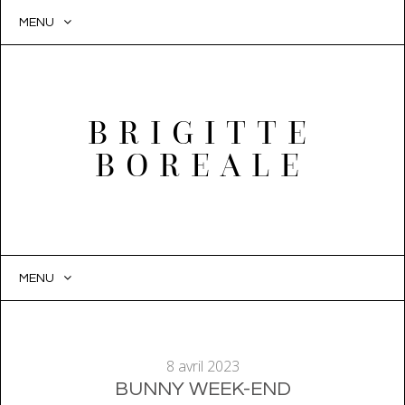
MENU
BRIGITTE
BOREALE
MENU
SKIP
TO
CONTENT
8 avril 2023
BUNNY WEEK-END