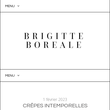
MENU
BRIGITTE
BOREALE
MENU
SKIP
TO
CONTENT
1 février 2023
CRÊPES INTEMPORELLES