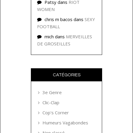
Patsy
dans
RIOT
WOMEN
chris m bacos
dans
SEXY
FOOTBALL
mich
dans
MERVEILLES
DE GROSEILLES
CATÉGORIES
3e Genre
Clic-Clap
Cop's Corner
Humeurs Vagabondes
Non classé