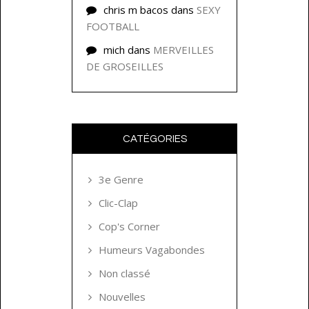
chris m bacos
dans
SEXY
FOOTBALL
mich
dans
MERVEILLES
DE GROSEILLES
CATÉGORIES
3e Genre
Clic-Clap
Cop's Corner
Humeurs Vagabondes
Non classé
Nouvelles