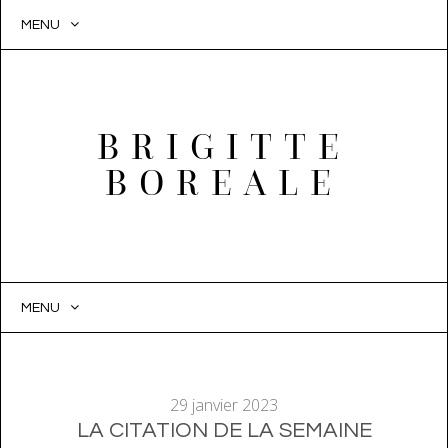
MENU
BRIGITTE
BOREALE
MENU
SKIP
TO
CONTENT
29 janvier 2023
LA CITATION DE LA SEMAINE