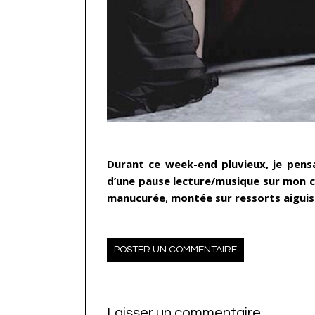
…
Durant ce week-end pluvieux, je pen
d’une pause lecture/musique sur mon c
manucurée
,
montée sur ressorts aiguisés
POSTER UN COMMENTAIRE
Laisser un commentaire