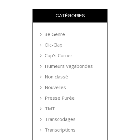
CATÉGORIES
3e Genre
Clic-Clap
Cop's Corner
Humeurs Vagabondes
Non classé
Nouvelles
Presse Purée
TMT
Transcodages
Transcriptions