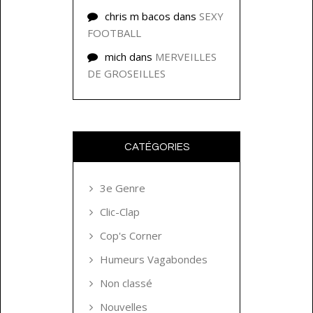
chris m bacos
dans
SEXY
FOOTBALL
mich
dans
MERVEILLES
DE GROSEILLES
CATÉGORIES
3e Genre
Clic-Clap
Cop's Corner
Humeurs Vagabondes
Non classé
Nouvelles