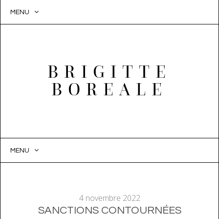
MENU
BRIGITTE
BOREALE
MENU
SKIP
TO
CONTENT
4 novembre 2022
SANCTIONS CONTOURNÉES