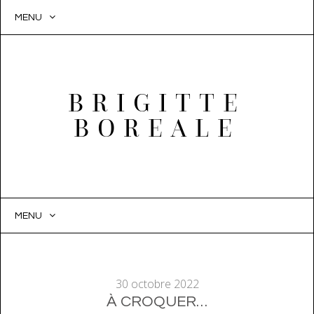
MENU
BRIGITTE
BOREALE
MENU
SKIP
TO
CONTENT
30 octobre 2022
À CROQUER…