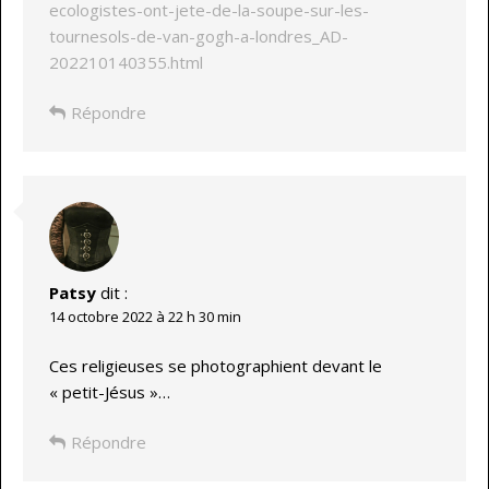
ecologistes-ont-jete-de-la-soupe-sur-les-
tournesols-de-van-gogh-a-londres_AD-
202210140355.html
Répondre
Patsy
dit :
14 octobre 2022 à 22 h 30 min
Ces religieuses se photographient devant le
« petit-Jésus »…
Répondre