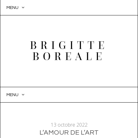
MENU
BRIGITTE
BOREALE
MENU
SKIP
TO
CONTENT
13 octobre 2022
L’AMOUR DE L’ART