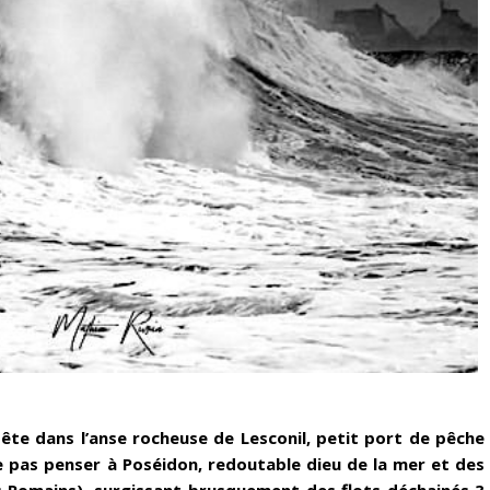
pête dans l’anse rocheuse de Lesconil, petit port de pêche
 pas penser à Poséidon, redoutable dieu de la mer et des
s Romains), surgissant brusquement des flots déchainés ?