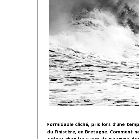
…
Formidable cliché, pris lors d’une tem
du Finistère, en Bretagne. Comment ne
océans chez les Grecs (le Neptune de