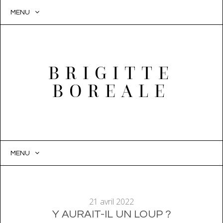
MENU
BRIGITTE
BOREALE
MENU
SKIP
TO
CONTENT
21 avril 2022
Y AURAIT-IL UN LOUP ?