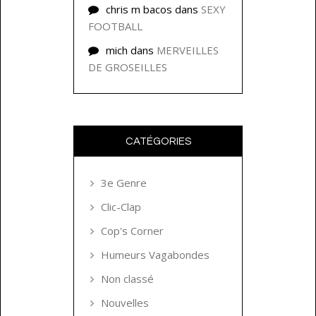
chris m bacos
dans
SEXY
FOOTBALL
mich
dans
MERVEILLES
DE GROSEILLES
CATÉGORIES
3e Genre
Clic-Clap
Cop's Corner
Humeurs Vagabondes
Non classé
Nouvelles