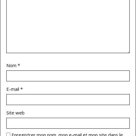
Nom
*
E-mail
*
Site web
Enregistrer mon nom, mon e-mail et mon site dans le