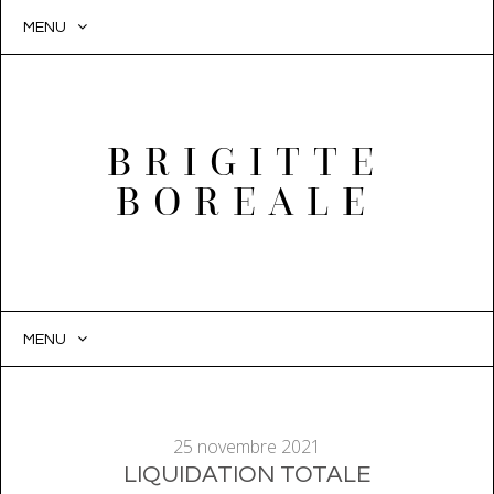
MENU
BRIGITTE
BOREALE
MENU
SKIP
TO
CONTENT
25 novembre 2021
LIQUIDATION TOTALE