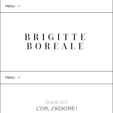
MENU
BRIGITTE
BOREALE
MENU
SKIP
TO
CONTENT
28 août 2021
L’OR, J’ADIORE !