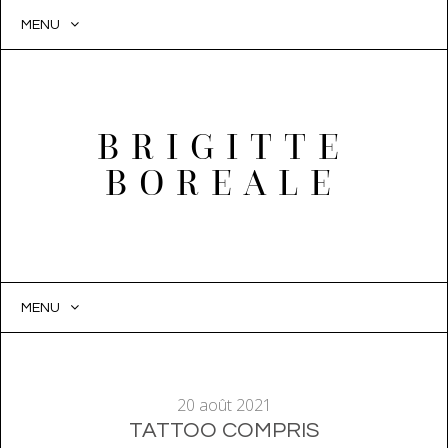
MENU
BRIGITTE
BOREALE
MENU
SKIP
TO
CONTENT
20 août 2021
TATTOO COMPRIS