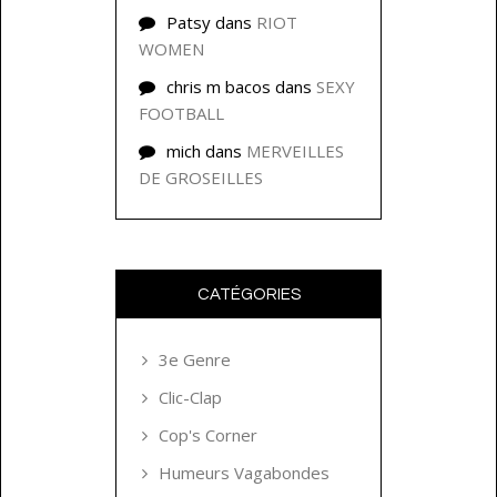
Patsy
dans
RIOT
WOMEN
chris m bacos
dans
SEXY
FOOTBALL
mich
dans
MERVEILLES
DE GROSEILLES
CATÉGORIES
3e Genre
Clic-Clap
Cop's Corner
Humeurs Vagabondes