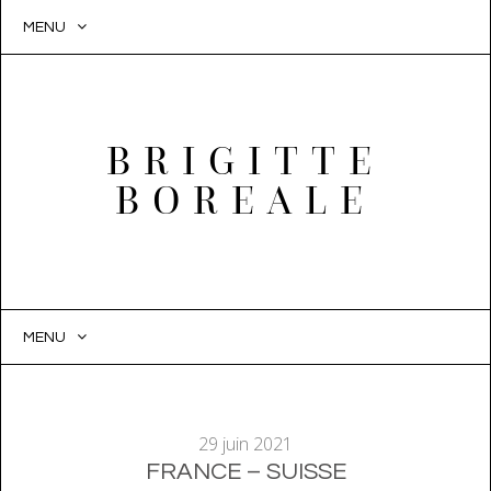
MENU
BRIGITTE
BOREALE
MENU
SKIP
TO
CONTENT
29 juin 2021
FRANCE – SUISSE