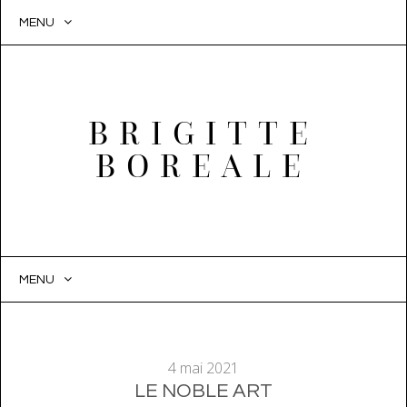
MENU
BRIGITTE
BOREALE
MENU
SKIP
TO
CONTENT
4 mai 2021
LE NOBLE ART