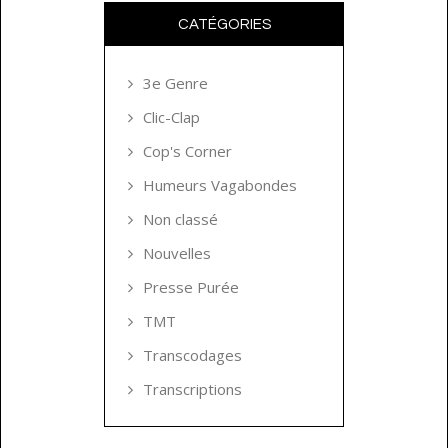
CATÉGORIES
3e Genre
Clic-Clap
Cop's Corner
Humeurs Vagabondes
Non classé
Nouvelles
Presse Purée
TMT
Transcodages
Transcriptions