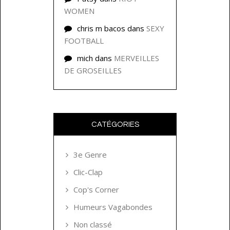
WOMEN
chris m bacos
dans
SEXY
FOOTBALL
mich
dans
MERVEILLES
DE GROSEILLES
CATÉGORIES
3e Genre
Clic-Clap
Cop's Corner
Humeurs Vagabondes
Non classé