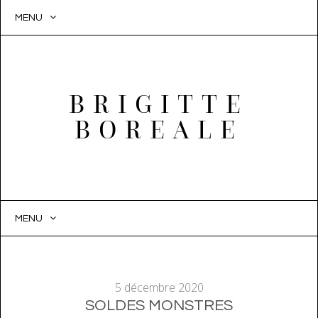
MENU
BRIGITTE
BOREALE
MENU
SKIP
TO
CONTENT
5 décembre 2020
SOLDES MONSTRES