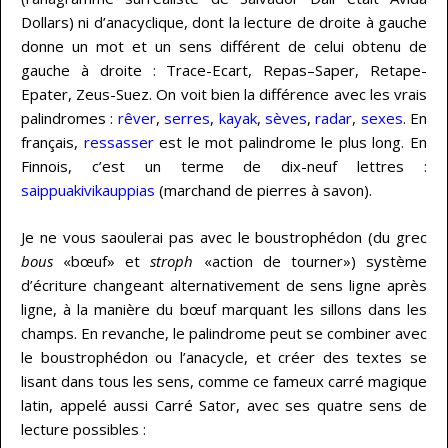
Dollars) ni d’anacyclique, dont la lecture de droite à gauche
donne un mot et un sens différent de celui obtenu de
gauche à droite : Trace-Ecart, Repas–Saper, Retape-
Epater, Zeus-Suez. On voit bien la différence avec les vrais
palindromes :
rêver
,
serres
,
kayak
,
sèves
,
radar
,
sexes
. En
français,
ressasser
est le mot palindrome le plus long. En
Finnois, c’est un terme de dix-neuf lettres :
saippuakivikauppias
(marchand de pierres à savon).
Je ne vous saoulerai pas avec le boustrophédon (du grec
bous
«bœuf» et
stroph
«action de tourner») système
d’écriture changeant alternativement de sens ligne après
ligne, à la manière du bœuf marquant les sillons dans les
champs. En revanche, le palindrome peut se combiner avec
le boustrophédon ou l’anacycle, et créer des textes se
lisant dans tous les sens, comme ce fameux carré magique
latin, appelé aussi Carré Sator, avec ses quatre sens de
lecture possibles :