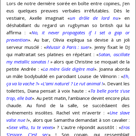
Lors de notre dernière soirée en boîte entre copines, j’en
eus quelques preuves verbales irréfutables. Dès le
vestiaire, Axelle imaginait «
un drôle de lord nu
» en
déshabillant du regard un rugbyman so british qui lui
affirma : «
No, it never propagates if I set a gap or
prevention
». Au bar, Olivia expliqua sa devise à un joli
serveur musclé : «
Réussir à Paris : suer
». Jenny fixait le DJ
qui maltraitait ses platines en répétant : «
Satan, oscillate
my metallic sonatas !
»
alors que Christine se moquait de la
petite Andrée : «
La mère Gide digère mal
». Joanna aborda
un mâle bodybuildé en parodiant Louise de Vilmorin : «
Eh,
ça va la vache ?» «L’ami naturel ? Le rut animal !
»
. Devant les
toilettes, Diana pensait à voix haute : «
Ta belle porte s’use
trop, elle bat
». Au petit matin, l’ambiance devint encore plus
chaude. Au fond de la salle, se succédaient des
événements insolites. Rachel vint m’avertir : «
Une slave
valse nue
!
», alors que Samantha demandait à son cavalier :
«
Sexe vêtu, tu te vexes
» ? L’autre répondit aussitôt : «
Eros
S’essore. C’est sec
» ! Son copain, qui ressemblait