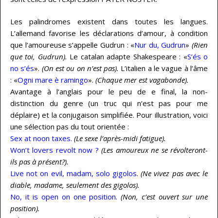
Les palindromes existent dans toutes les langues.
L’allemand favorise les déclarations d’amour, à condition
que l’amoureuse s’appelle Gudrun : «
Nur du, Gudrun
»
(Rien
que toi, Gudrun).
Le catalan adapte Shakespeare : «
S’és o
no s’és
».
(On est ou on n’est pas).
L’italien a le vague à l’âme
: «
Ogni mare è ramingo
».
(Chaque mer est vagabonde).
Avantage à l’anglais pour le peu de e final, la non-
distinction du genre (un truc qui n’est pas pour me
déplaire) et la conjugaison simplifiée. Pour illustration, voici
une sélection pas du tout orientée :
Sex at noon taxes.
(Le sexe l’après-midi fatigue).
Won’t lovers revolt now ?
(Les amoureux ne se révolteront-
ils pas à présent?).
Live not on evil, madam, solo gigolos
.
(Ne vivez pas avec le
diable, madame, seulement des gigolos).
No, it is open on one position
.
(Non, c’est ouvert sur une
position).