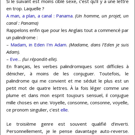
Si le suivant est moins ciblé sexe, c’est qu’il y a une lettre
en trop. Laquelle ?
A man, a plan, a canal : Panama
.
(Un homme, un projet, un
canal : Panama)
Rappelons enfin que pour les Anglais tout a commencé par
un palindrome :
–
Madam, in Eden I’m Adam
.
(Madame, dans l’Eden je suis
Adam).
–
Eve
…
(lui répondit-elle).
En français, les verbes palindromiques sont difficiles à
dénicher, à moins de les conjuguer. Toutefois, le
palindrome qui me convient et me séduit le plus est un
petit mot de quatre lettres. À la fois léger comme une
plume et dans mon esprit toujours sensuel, il conjugue
mille choses en une. Voyelle, consonne, consonne, voyelle,
ce pronom singulier, c’est
elle
.
Le troisième genre est souvent qualifié d’inverti.
Personnellement, je le pense davantage auto-reverse.