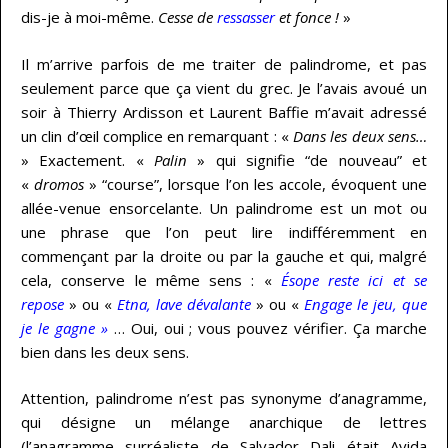
dis-je à moi-même.
Cesse de
ressasser
et fonce !
»
Il m’arrive parfois de me traiter de palindrome, et pas
seulement parce que ça vient du grec. Je l’avais avoué un
soir à Thierry Ardisson et Laurent Baffie m’avait adressé
un clin d’œil complice en remarquant : «
Dans les deux sens…
» Exactement. «
Palin
» qui signifie “de nouveau” et
«
dromos
» “course”, lorsque l’on les accole, évoquent une
allée-venue ensorcelante. Un palindrome est un mot ou
une phrase que l’on peut lire indifféremment en
commençant par la droite ou par la gauche et qui, malgré
cela, conserve le même sens : «
Ésope reste ici et se
repose
» ou «
Etna, lave dévalante
» ou «
Engage le jeu, que
je le gagne »
… Oui, oui ; vous pouvez vérifier. Ça marche
bien dans les deux sens.
Attention, palindrome n’est pas synonyme d’anagramme,
qui désigne un mélange anarchique de lettres
(l’anagramme surréaliste de Salvador Dali était Avida