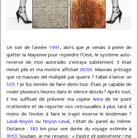
…
Un soir de l’année
1991
, alors que je venais à peine de
quitter la Mayenne pour rejoindre l’Oise, le système auto-
reverse de mon autoradio s’enraya subitement. Il était
minuit pile et ma montre affichait
00:00
. Mauvais présage
que ce mauvais œil multiplié par quatre ? Fallait-il lancer un
SOS
? Je fus tentée de faire demi-tour. Étais-je capable de
rouler plusieurs heures dans le silence absolu ? Après tout,
il me suffisait de prévenir ma copine
Anna
de ne point
m’attendre et de reporter nos retrouvailles à plus tard. À
moins de l’inviter à faire le trajet inverse le lendemain ?
Laval-Noyon
ou
Noyon-Laval
, c’était du pareil au même.
Distance :
383
km pour une durée du voyage estimée à
3h53
. Soudain, je me resaisis : «
Espèce de palindrome !
me