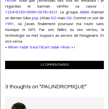
l’écho
».
Voilà que j’entendais des voix en feedback ! Je
regardais le barman vérifier sa caisse :
1234+8765=9999=5678+4321
. Le groupe
ABBA
chantait
un dernier tube
pop
. J’étais
KO
mais
OK
. Comme ce soir de
1991
, où j’avais finalement poursuivi ma route sans
musique ni GPS. Par ses failles ou ses vertus, la
technologie se met toujours au service de l’imaginaire. Et
vice versa.
«
Rêver-radar trace l’écart radar-rêver
» !
3 COMMENTAIRES
3 thoughts on “
PALINDROMIQUE
”