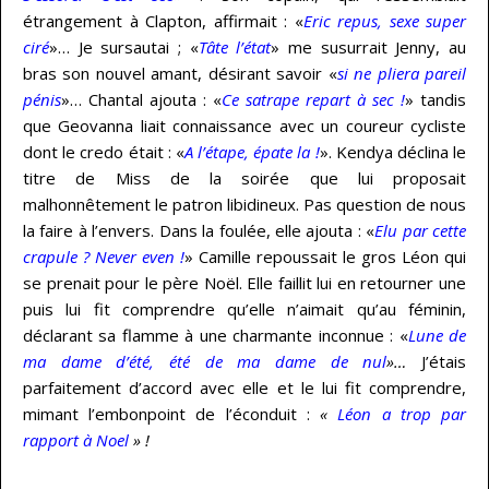
étrangement à Clapton, affirmait : «
Eric repus, sexe super
ciré
»… Je sursautai ; «
Tâte l’état
» me susurrait Jenny, au
bras son nouvel amant, désirant savoir «
si ne pliera pareil
pénis
»… Chantal ajouta : «
Ce satrape repart à sec !
» tandis
que Geovanna liait connaissance avec un coureur cycliste
dont le credo était : «
A l’étape, épate la !
». Kendya déclina le
titre de Miss de la soirée que lui proposait
malhonnêtement le patron libidineux. Pas question de nous
la faire à l’envers. Dans la foulée, elle ajouta : «
Elu par cette
crapule ? Never even !
» Camille repoussait le gros Léon qui
se prenait pour le père Noël. Elle faillit lui en retourner une
puis lui fit comprendre qu’elle n’aimait qu’au féminin,
déclarant sa flamme à une charmante inconnue : «
Lune de
ma dame d’été, été de ma dame de nul
»…
J’étais
parfaitement d’accord avec elle et le lui fit comprendre,
mimant l’embonpoint de l’éconduit :
«
Léon a trop par
rapport à Noel
» !
…