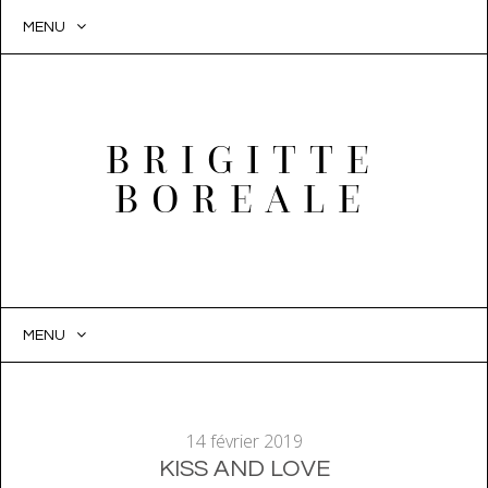
MENU
BRIGITTE
BOREALE
MENU
SKIP
TO
CONTENT
14 février 2019
KISS AND LOVE