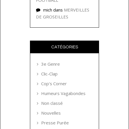
FOOTBALL
mich
dans
MERVEILLES
DE GROSEILLES
CATÉGORIES
3e Genre
Clic-Clap
Cop's Corner
Humeurs Vagabondes
Non classé
Nouvelles
Presse Purée