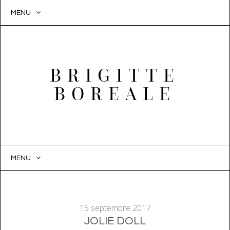
MENU
BRIGITTE
BOREALE
MENU
SKIP
TO
CONTENT
15 septembre 2017
JOLIE DOLL