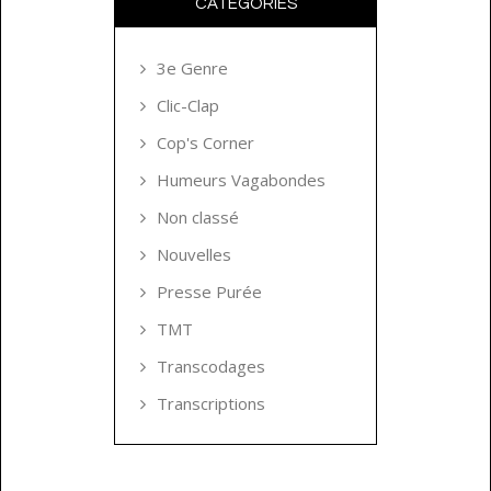
CATÉGORIES
3e Genre
Clic-Clap
Cop's Corner
Humeurs Vagabondes
Non classé
Nouvelles
Presse Purée
TMT
Transcodages
Transcriptions