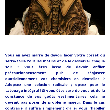
…..
Vous en avez marre de devoir lacer votre corset ou
serre-taille tous les matins et de le desserrer chaque
soir ? Vous êtes lasse de devoir enfiler
précautionneusement puis de réajuster
quotidiennement vos chemisiers en dentelles ?
Adoptez une solution radicale ; optez pour le
tatouage intégral ! Si vous êtes sure de vous et de la
constance de vos goûts vestimentaires, cela ne
devrait pas poser de problème majeur. Dans le cas
contraire, il suffira simplement d’aller vous rhabiller