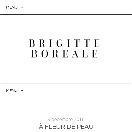
MENU
BRIGITTE
BOREALE
MENU
SKIP
TO
CONTENT
9 décembre 2016
À FLEUR DE PEAU