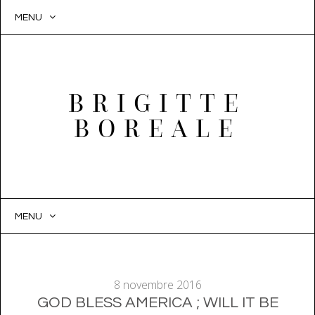
MENU
BRIGITTE
BOREALE
MENU
SKIP
TO
CONTENT
8 novembre 2016
GOD BLESS AMERICA ; WILL IT BE