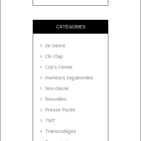
CATÉGORIES
3e Genre
Clic-Clap
Cop's Corner
Humeurs Vagabondes
Non classé
Nouvelles
Presse Purée
TMT
Transcodages