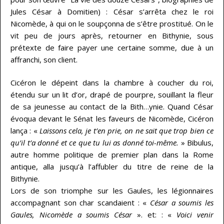
Jules César à Domitien) : César s’arrêta chez le roi
Nicomède, à qui on le soupçonna de s’être prostitué. On le
vit peu de jours après, retourner en Bithynie, sous
prétexte de faire payer une certaine somme, due à un
affranchi, son client.
Cicéron le dépeint dans la chambre à coucher du roi,
étendu sur un lit d’or, drapé de pourpre, souillant la fleur
de sa jeunesse au contact de la Bith…ynie. Quand César
évoqua devant le Sénat les faveurs de Nicomède, Cicéron
lança : «
Laissons cela, je t’en prie, on ne sait que trop bien ce
qu’il t’a donné et ce que tu lui as donné toi-même.
» Bibulus,
autre homme politique de premier plan dans la Rome
antique, alla jusqu’à l’affubler du titre de reine de la
Bithynie.
Lors de son triomphe sur les Gaules, les légionnaires
accompagnant son char scandaient : «
César a soumis les
Gaules, Nicomède a soumis César
». et: : «
Voici venir