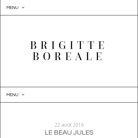
MENU
BRIGITTE
BOREALE
MENU
SKIP
TO
CONTENT
22 août 2016
LE BEAU JULES