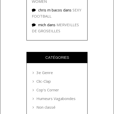
WOMEN
chris m bacos
dans
SEXY
FOOTBALL
mich
dans
MERVEILLES
DE GROSEILLES
CATÉGORIES
3e Genre
Clic-Clap
Cop's Corner
Humeurs Vagabondes
Non classé