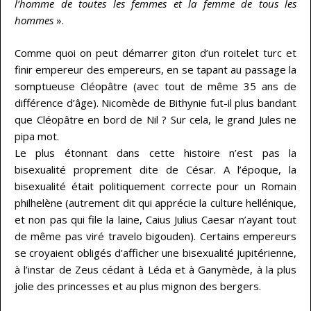
l’homme de toutes les femmes et la femme de tous les
hommes
».
Comme quoi on peut démarrer giton d’un roitelet turc et
finir empereur des empereurs, en se tapant au passage la
somptueuse Cléopâtre (avec tout de même 35 ans de
différence d’âge). Nicomède de Bithynie fut-il plus bandant
que Cléopâtre en bord de Nil ? Sur cela, le grand Jules ne
pipa mot.
Le plus étonnant dans cette histoire n’est pas la
bisexualité proprement dite de César. A l’époque, la
bisexualité était politiquement correcte pour un Romain
philhelène (autrement dit qui apprécie la culture hellénique,
et non pas qui file la laine, Caius Julius Caesar n’ayant tout
de même pas viré travelo bigouden). Certains empereurs
se croyaient obligés d’afficher une bisexualité jupitérienne,
à l’instar de Zeus cédant à Léda et à Ganymède, à la plus
jolie des princesses et au plus mignon des bergers.