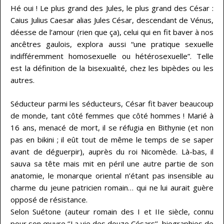
Hé oui ! Le plus grand des Jules, le plus grand des César :
Caius Julius Caesar alias Jules César, descendant de Vénus,
déesse de l’amour (rien que ça), celui qui en fit baver à nos
ancêtres gaulois, explora aussi “une pratique sexuelle
indifféremment homosexuelle ou hétérosexuelle”. Telle
est la définition de la bisexualité, chez les bipèdes ou les
autres.
Séducteur parmi les séducteurs, César fit baver beaucoup
de monde, tant côté femmes que côté hommes ! Marié à
16 ans, menacé de mort, il se réfugia en Bithynie (et non
pas en bikini ; il eût tout de même le temps de se saper
avant de déguerpir), auprès du roi Nicomède. Là-bas, il
sauva sa tête mais mit en péril une autre partie de son
anatomie, le monarque oriental n’étant pas insensible au
charme du jeune patricien romain… qui ne lui aurait guère
opposé de résistance.
Selon Suétone (auteur romain des I et IIe siècle, connu
pour son œuvre ‘’La vie des douze Césars’’, biographies de