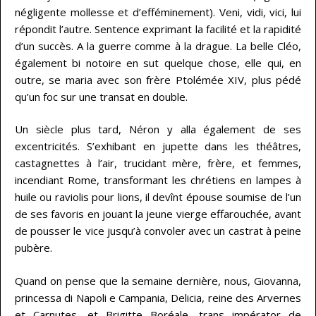
négligente mollesse et d’efféminement). Veni, vidi, vici, lui
répondit l’autre. Sentence exprimant la facilité et la rapidité
d’un succès. A la guerre comme à la drague. La belle Cléo,
également bi notoire en sut quelque chose, elle qui, en
outre, se maria avec son frère Ptolémée XIV, plus pédé
qu’un foc sur une transat en double.
Un siècle plus tard, Néron y alla également de ses
excentricités. S’exhibant en jupette dans les théâtres,
castagnettes à l’air, trucidant mère, frère, et femmes,
incendiant Rome, transformant les chrétiens en lampes à
huile ou raviolis pour lions, il devînt épouse soumise de l’un
de ses favoris en jouant la jeune vierge effarouchée, avant
de pousser le vice jusqu’à convoler avec un castrat à peine
pubère.
Quand on pense que la semaine dernière, nous, Giovanna,
princessa di Napoli e Campania, Delicia, reine des Arvernes
et Carnutes, et Brigitte Boréale, trans impérator de