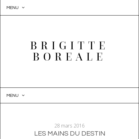
MENU
BRIGITTE
BOREALE
MENU
SKIP
TO
CONTENT
28 mars 2016
LES MAINS DU DESTIN