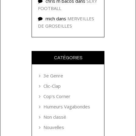
chris m bacos
dans
SEXY
FOOTBALL
mich
dans
MERVEILLES
DE GROSEILLES
CATÉGORIES
3e Genre
Clic-Clap
Cop's Corner
Humeurs Vagabondes
Non classé
Nouvelles