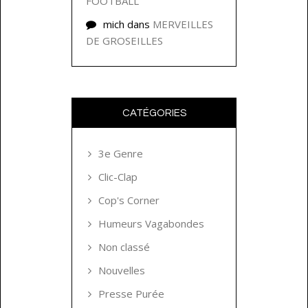
FOOTBALL
mich
dans
MERVEILLES
DE GROSEILLES
CATÉGORIES
3e Genre
Clic-Clap
Cop's Corner
Humeurs Vagabondes
Non classé
Nouvelles
Presse Purée