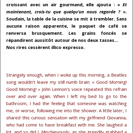
croissant avec un air gourmand, elle ajouta : «
Et
maintenant, crois-tu que quelqu’un nous regarde ?
».
Soudain, la table de la cuisine se mit à trembler. Sans
aucune raison apparente, le paquet de café se
renversa brusquement. Les grains foncés se
répandirent aussitôt autour de nos deux tasses…
Nos rires cessèrent illico expresso.
…
Strangely enough, when I woke up this morning, a Beatles
song wouldn’t leave my still numb brain: « Good Morning!
Good Morning! » John Lennon’s voice repeated this refrain
over and over again. When I left my bed to go to the
bathroom, I had the feeling that someone was watching
me, or worse, following me into the shower. A little later, I
shared this curious sensation with my girlfriend Giovanna,
who had come to have breakfast with me. She laughed a
lot, and so did I. Mischievously, as she greedily grabbed a