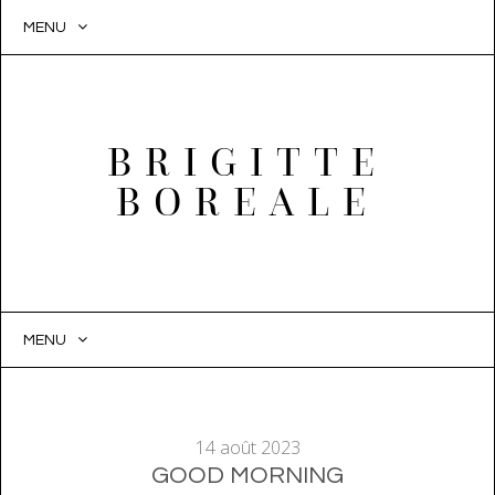
MENU
BRIGITTE
BOREALE
MENU
SKIP
TO
CONTENT
14 août 2023
GOOD MORNING