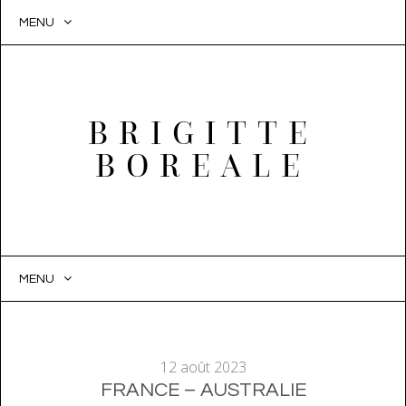
MENU
BRIGITTE
BOREALE
MENU
SKIP
TO
CONTENT
12 août 2023
FRANCE – AUSTRALIE