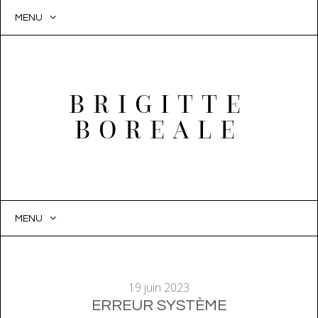
MENU
BRIGITTE
BOREALE
MENU
SKIP
TO
CONTENT
19 juin 2023
ERREUR SYSTÈME