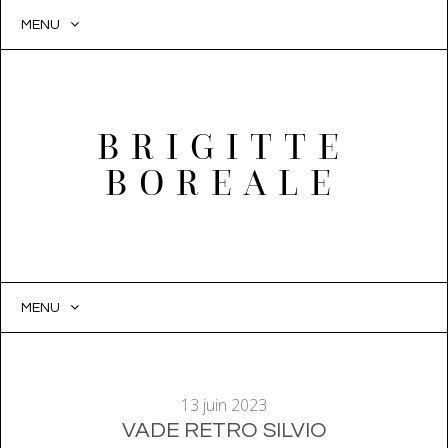
MENU
BRIGITTE
BOREALE
MENU
SKIP
TO
CONTENT
13 juin 2023
VADE RETRO SILVIO