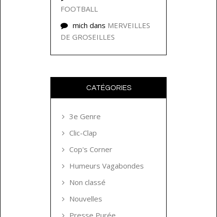
FOOTBALL
mich
dans
MERVEILLES
DE GROSEILLES
CATÉGORIES
3e Genre
Clic-Clap
Cop's Corner
Humeurs Vagabondes
Non classé
Nouvelles
Presse Purée