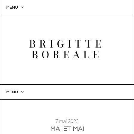
MENU
BRIGITTE
BOREALE
MENU
SKIP
TO
CONTENT
7 mai 2023
MAI ET MAI