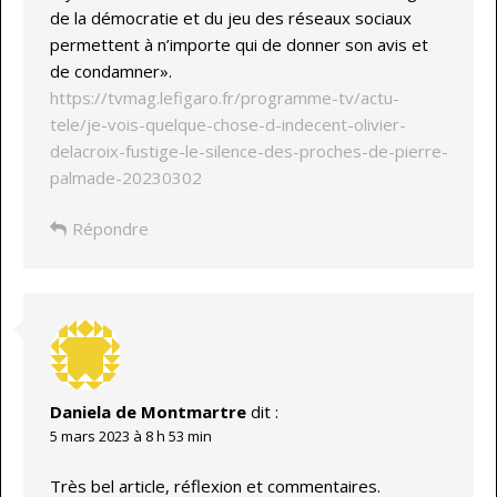
de la démocratie et du jeu des réseaux sociaux
permettent à n’importe qui de donner son avis et
de condamner».
https://tvmag.lefigaro.fr/programme-tv/actu-
tele/je-vois-quelque-chose-d-indecent-olivier-
delacroix-fustige-le-silence-des-proches-de-pierre-
palmade-20230302
Répondre
Daniela de Montmartre
dit :
5 mars 2023 à 8 h 53 min
Très bel article, réflexion et commentaires.