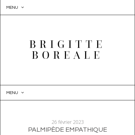
MENU
BRIGITTE
BOREALE
MENU
SKIP
TO
CONTENT
26 février 2023
PALMIPÈDE EMPATHIQUE