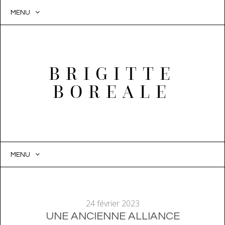
MENU
BRIGITTE
BOREALE
MENU
SKIP
TO
CONTENT
24 février 2023
UNE ANCIENNE ALLIANCE