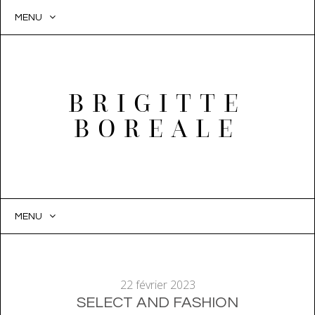
MENU
BRIGITTE
BOREALE
MENU
SKIP
TO
CONTENT
22 février 2023
SELECT AND FASHION