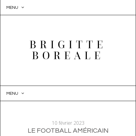
MENU
BRIGITTE
BOREALE
MENU
SKIP
TO
CONTENT
10 février 2023
LE FOOTBALL AMÉRICAIN