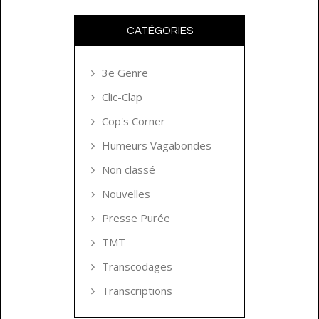
CATÉGORIES
3e Genre
Clic-Clap
Cop's Corner
Humeurs Vagabondes
Non classé
Nouvelles
Presse Purée
TMT
Transcodages
Transcriptions