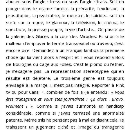
abuser sous l’angle stress ou sous l’angle strass. Soit on
plonge dans le drame familial, la précarité, l’exclusion, la
prostitution, la psychiatrie, le meurtre, le suicide… soit on
surfe sur la mode, le glamour, la télévision, le cinéma, le
spectacle, la presse people, la vie d’artiste… On passe de
la galerie des Glaces à la cour des Miracles. Et si on a le
malheur d’employer le terme transsexuel ou travesti, c’est
encore pire. Demandez à un Français lambda la première
chose qui lui vient alors à l’esprit et il vous répondra Bois
de Boulogne ou Cage aux Folles. C’est le plomb ou l’éther.
Je n’exagère pas. La représentation stéréotypée qui en
résulte est délétère. Le troisième genre est toujours
envisagé à la marge. Il n’est pas intégré. Reporter à Pink
tv ou pour Canal +, combien de fois ai-je entendu : «
Vous
êtes transgenre et vous êtes journaliste ? Ça alors… Bravo,
vraiment !
». Comme si j’avais surmonté un handicap
considérable, comme si j’avais terrassé une anormalité
patente. Même s’ils ne pensent pas à mal en disant cela, ils
trahissent un jugement cliché et l’image du transgenre