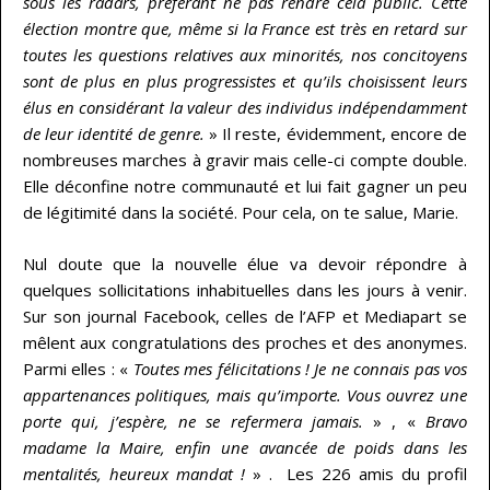
sous les radars, préférant ne pas rendre cela public. Cette
élection montre que, même si la France est très en retard sur
toutes les questions relatives aux minorités, nos concitoyens
sont de plus en plus progressistes et qu’ils choisissent leurs
élus en considérant la valeur des individus indépendamment
de leur identité de genre.
» Il reste, évidemment, encore de
nombreuses marches à gravir mais celle-ci compte double.
Elle déconfine notre communauté et lui fait gagner un peu
de légitimité dans la société. Pour cela, on te salue, Marie.
Nul doute que la nouvelle élue va devoir répondre à
quelques sollicitations inhabituelles dans les jours à venir.
Sur son journal Facebook, celles de l’AFP et Mediapart se
mêlent aux congratulations des proches et des anonymes.
Parmi elles : «
Toutes mes félicitations ! Je ne connais pas vos
appartenances politiques, mais qu’importe. Vous ouvrez une
porte qui, j’espère, ne se refermera jamais.
» , «
Bravo
madame la Maire, enfin une avancée de poids dans les
mentalités, heureux mandat !
» . Les 226 amis du profil