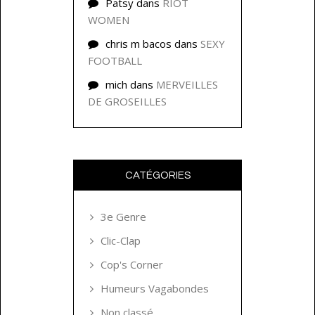
Patsy
dans
RIOT
WOMEN
chris m bacos
dans
SEXY
FOOTBALL
mich
dans
MERVEILLES
DE GROSEILLES
CATÉGORIES
3e Genre
Clic-Clap
Cop's Corner
Humeurs Vagabondes
Non classé