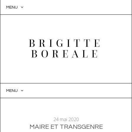
MENU
BRIGITTE
BOREALE
MENU
SKIP
TO
CONTENT
24 mai 2020
MAIRE ET TRANSGENRE